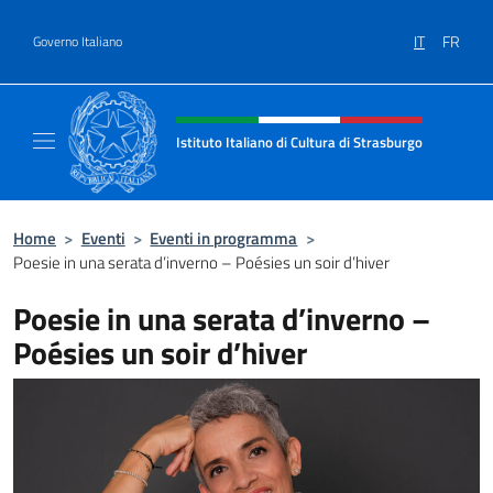
Salta al contenuto
IT
FR
Governo Italiano
Intestazione sito, social e menù
Istituto Italiano di Cultura di Strasburgo
Il sito ufficiale dell'Istituto Italiano di Cultu
Home
>
Eventi
>
Eventi in programma
>
Poesie in una serata d’inverno – Poésies un soir d’hiver
Poesie in una serata d’inverno –
Poésies un soir d’hiver