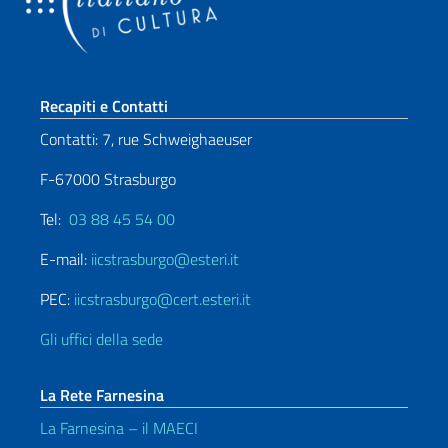
Sezione footer
Recapiti e Contatti
Contatti: 7, rue Schweighaeuser
F-67000 Strasburgo
Tel:
03 88 45 54 00
E-mail:
iicstrasburgo@esteri.it
PEC:
iicstrasburgo@cert.esteri.it
Gli uffici della sede
La Rete Farnesina
La Farnesina – il MAECI