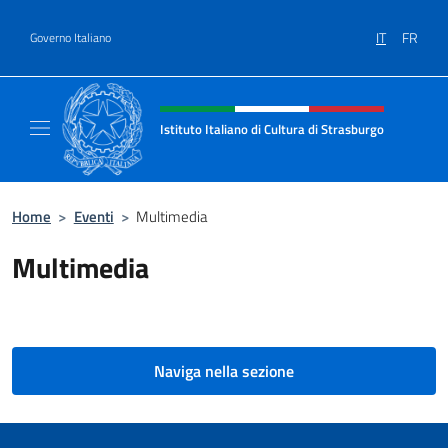
Salta al contenuto
IT
FR
Governo Italiano
Intestazione sito, social e menù
Istituto Italiano di Cultura di Strasburgo
Il sito ufficiale dell'Istituto Italiano di Cultu
Home
>
Eventi
>
Multimedia
Multimedia
Naviga nella sezione