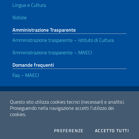
Lingua e Cultura
Notizie
Amministrazione Trasparente
Amministrazione trasparente – Istituto di Cultura
Amministrazione trasparente – MAECI
Domande frequenti
Faq – MAECI
Link Utili
Note legali
Privacy e cookie policy
Dichiarazione di accessibilità
Questo sito utilizza cookies tecnici (necessari) e analitici.
Proseguendo nella navigazione accetti l'utilizzo dei
cookies.
2026 Copyright Ministero degli Affari Esteri e della Cooperazione
Internazionale
COOKIES
I CO
PREFERENZE
ACCETTO TUTTI
Facebook
Twitter
Whatsapp