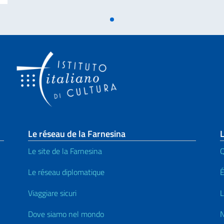
page
Le réseau de la Farnesina
L
Le site de la Farnesina
Le réseau diplomatique
Viaggiare sicuri
L
Dove siamo nel mondo
N