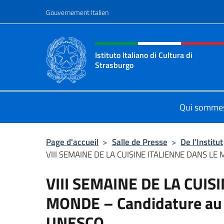
Aller au contenu
Gouvernement Italien
Site Web, social et en-tê
Istituto Italiano di Cultura di
Strasburgo
Il sito ufficiale dell'Istituto Italian
Qui somme
Page d'accueil
>
Salle de Presse
>
De l’Institut
VIII SEMAINE DE LA CUISINE ITALIENNE DANS LE 
VIII SEMAINE DE LA CUIS
MONDE – Candidature au 
UNESCO