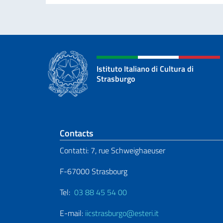
Istituto Italiano di Cultura di
Strasburgo
Section de pied de 
Contacts
Contatti: 7, rue Schweighaeuser
F-67000 Strasbourg
Tel:
03 88 45 54 00
E-mail:
iicstrasburgo@esteri.it