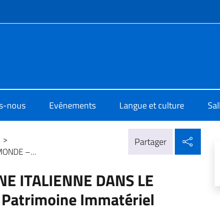
te de menu
o di Cultura di Strasburgo
s-nous
Evénements
Langue et culture
Sal
Parta
>
Partager
MONDE –...
INE ITALIENNE DANS LE
Patrimoine Immatériel