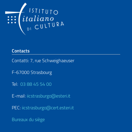
Section de pied de page
Contacts
Contatti: 7, rue Schweighaeuser
F-67000 Strasbourg
Tel:
03 88 45 54 00
E-mail:
iicstrasburgo@esteri.it
PEC:
iicstrasburgo@cert.esteri.it
Bureaux du siège