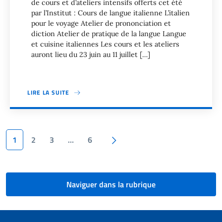
de cours et d’ateliers intensifs offerts cet été
par l’Institut : Cours de langue italienne L’italien
pour le voyage Atelier de prononciation et
diction Atelier de pratique de la langue Langue
et cuisine italiennes Les cours et les ateliers
auront lieu du 23 juin au 11 juillet […]
LIRE LA SUITE
Pagination
Page suivante
1
2
3
…
6
Naviguer dans la rubrique