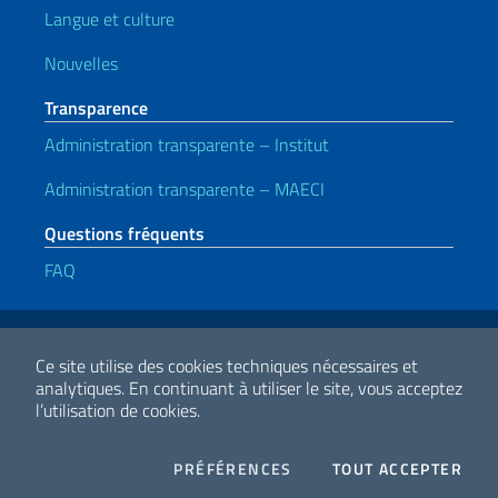
Langue et culture
Nouvelles
Transparence
Administration transparente – Institut
Administration transparente – MAECI
Questions fréquents
FAQ
Liens utiles
Note legali
Privacy e cookie policy
Dichiarazione di accessibilità
Ce site utilise des cookies techniques nécessaires et
analytiques.
En continuant à utiliser le site, vous acceptez
l’utilisation de cookies.
2026 Droits d'auteur Ministero degli Affari Esteri e della Cooperazione
Internazionale
COOKIES
I CO
PRÉFÉRENCES
TOUT ACCEPTER
Facebook
Twitter
Whatsapp