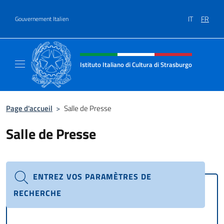
Aller au contenu
IT
FR
Gouvernement Italien
Site Web, social et en-tête de m
Istituto Italiano di Cultura di Strasburgo
Il sito ufficiale dell'Istituto Italiano di Cultu
Page d'accueil
>
Salle de Presse
Salle de Presse
ENTREZ VOS PARAMÈTRES DE
RECHERCHE