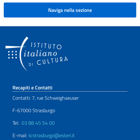
Naviga nella sezione
Sezione footer
Recapiti e Contatti
Contatti: 7, rue Schweighaeuser
F-67000 Strasburgo
Tel:
03 88 45 54 00
E-mail:
iicstrasburgo@esteri.it