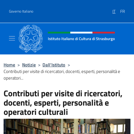
Salta al contenuto
IT
FR
Governo Italiano
Intestazione sito, social e menù
Istituto Italiano di Cultura di Strasburgo
Il sito ufficiale dell'Istituto Italiano di Cultu
Home
>
Notizie
>
Dall’Istituto
>
Contributi per visite di ricercatori, docenti, esperti, personalità e
operatori...
Contributi per visite di ricercatori,
docenti, esperti, personalità e
operatori culturali